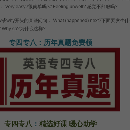
ry easy?很简单吗?// Feeling unwell? 感觉不舒服吗?
why开头的某些问句： What (happened) next?下面要发生什么
// Why so?为什么这样?
专四专八：历年真题免费领
专四专八
：
精选好课 暖心助学