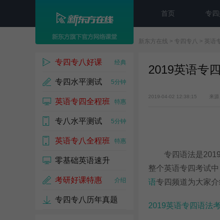
首页
专四
新东方在线
>
专四专八
>
英语
专四专八好课
经典
2019英语
专四水平测试
5分钟
2019-04-02 12:38:15
来源
英语专四全程班
特惠
专八水平测试
5分钟
英语专八全程班
特惠
专四语法是2019
零基础英语速升
整个英语专四考试中
考研好课特惠
介绍
语
专四频道为大家介
专四专八历年真题
2019英语专四语法
免费