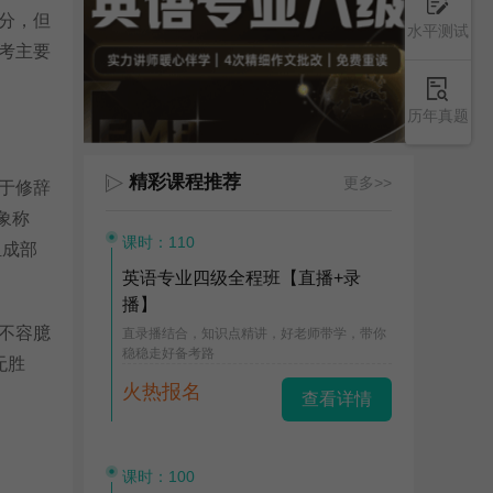
分，但
水平测试
考主要
历年真题
精彩课程推荐
更多>>
于修辞
现象称
课时：110
的组成部
英语专业四级全程班【直播+录
播】
不容臆
直录播结合，知识点精讲，好老师带学，带你
稳稳走好备考路
无胜
火热报名
查看详情
课时：100