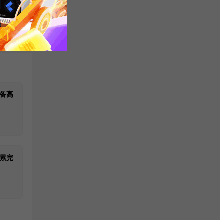
/专八
备高
累完
）