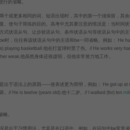
进行的省略。
个或更多相同的词、短语出现时，其中的第一个须保留，其余
复、使句子简练的目的。高考中尤其要注意的情况是：当时间状
方式状语从句、让步状语从句、条件状语从句等状语从句中的主
e时，往往将该状语从句中的主语和be一同省略。例如： He hur
 was) playing basketball.他在打篮球时受了伤。// He works very ha
 still rather weak.他虽然身体还很虚弱，但他非常努力地工作。
。
法上的原因——使表述更为简明，例如： He got up at s
/ He is twelve (years old).他十二岁。// I walked (for) ten
mi
省略。
是出于习惯用法，尤其是在口语中。例如，在问句中be常常省