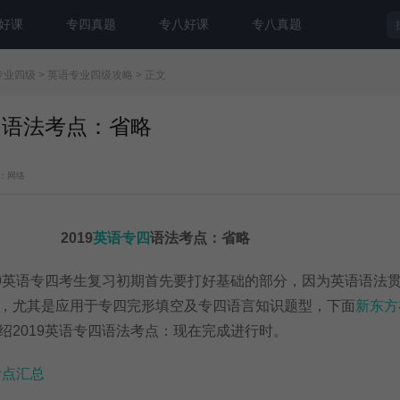
好课
专四真题
专八好课
专八真题
专业四级
>
英语专业四级攻略
> 正文
专四语法考点：省略
：网络
2019
英语专四
语法考点：省略
英语专四考生复习初期首先要打好基础的部分，因为英语语法
，尤其是应用于专四完形填空及专四语言知识题型，下面
新东方
绍2019英语专四语法考点：现在完成进行时。
考点汇总