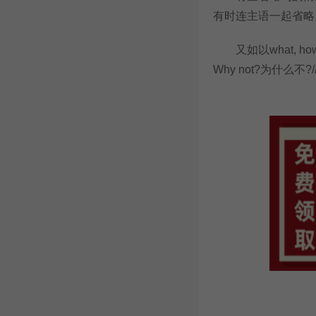
有时连主语一起省略： Ve
又如以what, how或
Why not?为什么不?