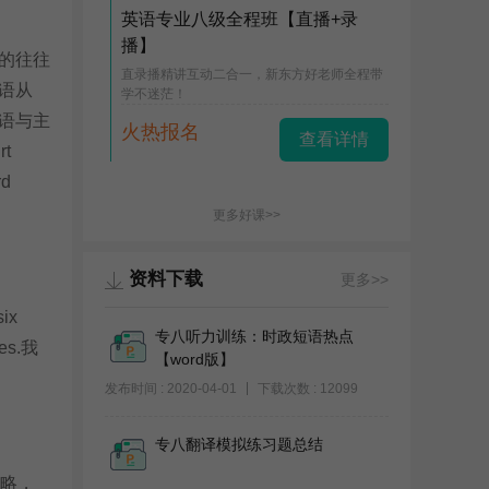
英语专业八级全程班【直播+录
播】
的往往
直录播精讲互动二合一，新东方好老师全程带
语从
学不迷茫！
语与主
火热报名
查看详情
t
rd
更多好课>>
资料下载
更多>>
ix
专八听力训练：时政短语热点
les.我
【word版】
发布时间 : 2020-04-01
下载次数 : 12099
专八翻译模拟练习题总结
略，