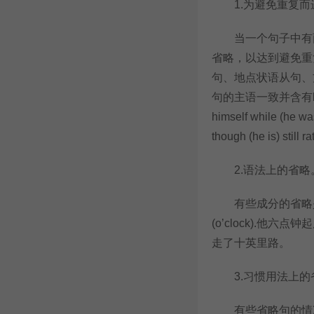
1.为避免重复而
当一个句子中有两
省略，以达到避免重
句、地点状语从句、
句的主语一致并含有b
himself while (he
though (he is)
2.语法上的省略
有些成分的省略是出于语
(o’clock).他六点钟起床。/
走了十英里路。
3.习惯用法上的
有些省略句的情况