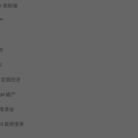
ve 美联储
地产
股市
东
c 宏观经济
upt 破产
 养老基金
nd 政府债券