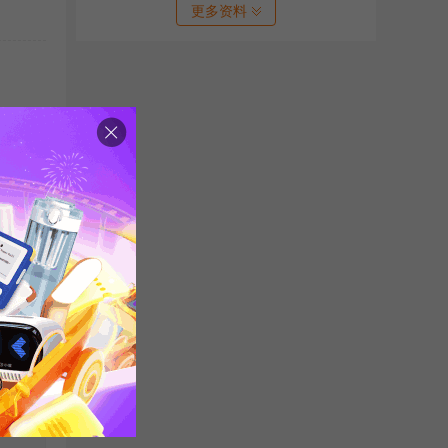
更多资料
/专八
备高