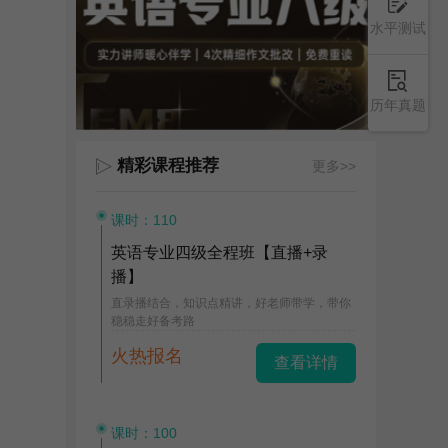
水平测试
历年真题
精彩课程推荐
更多>>
课时：110
英语专业四级全程班【直播+录
播】
直录播结合，知识点精讲，好老师带学，带你
稳稳走好备考路
火热报名
查看详情
课时：100