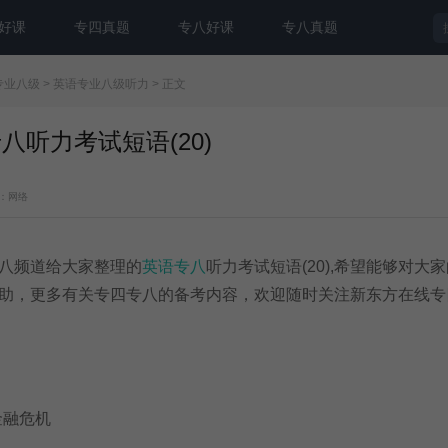
好课
专四真题
专八好课
专八真题
专业八级
>
英语专业八级听力
> 正文
专八听力考试短语(20)
：网络
八频道给大家整理的
英语专八
听力考试短语(20),希望能够对大
助，更多有关专四专八的备考内容，欢迎随时关注新东方在线专
is金融危机