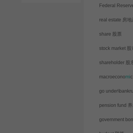
Federal Reser
real estate 房
share 股票
stock market 
shareholder 股
macroecono
mi
go under\bankr
pension fund
government bo