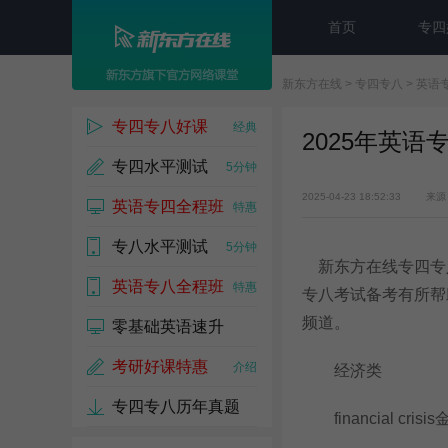
首页
专四
新东方在线
>
专四专八
>
英语
专四专八好课
经典
2025年英语
专四水平测试
5分钟
2025-04-23 18:52:33
来源
英语专四全程班
特惠
专八水平测试
5分钟
新东方在线专四专
英语专八全程班
特惠
专八考试备考有所帮
频道。
零基础英语速升
考研好课特惠
介绍
经济类
专四专八历年真题
financial cris
免费