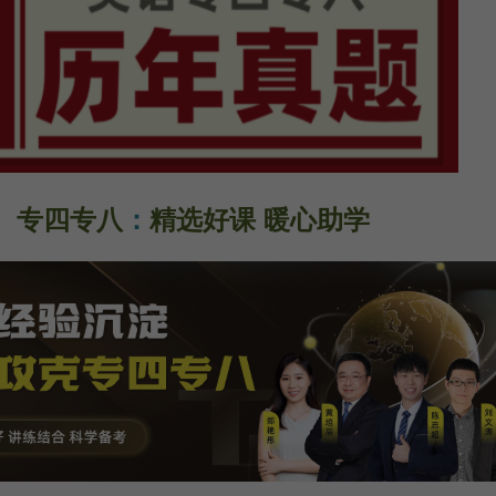
专四专八
：
精选好课 暖心助学