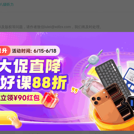
八级听力
版权等问题，请作者致信lulei@xdfzx.com，我们将及时处理。
2020专四专八复习备考必备资料
关注新东方在线服务号回复【专四
词汇】
：时政
专八翻译模拟练习题
专四专八写作必
d
总结
级词汇