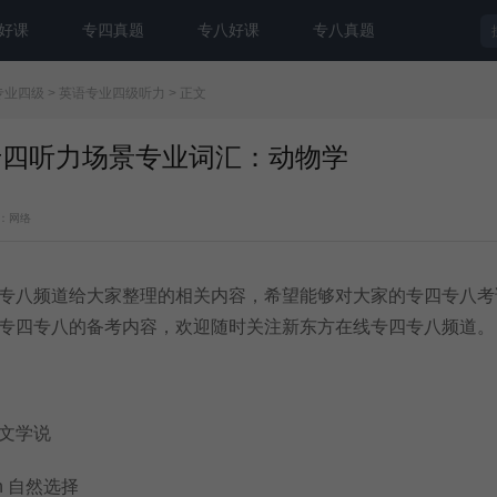
好课
专四真题
专八好课
专八真题
专业四级
>
英语专业四级听力
> 正文
语专四听力场景专业词汇：动物学
：网络
八频道给大家整理的相关内容，希望能够对大家的专四专八考
专四专八的备考内容，欢迎随时关注新东方在线专四专八频道。
尔文学说
ion 自然选择