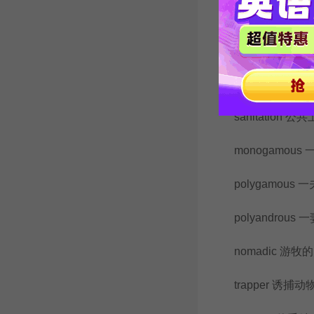
population 种群
herd 兽群
hygiene 卫生
sanitation 公
monogamous
polygamous 
polyandrous
nomadic 游牧的
trapper 诱捕动