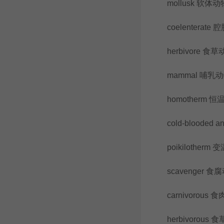
mollusk 软体动
coelenterate 
herbivore 食草
mammal 哺乳
homotherm 恒
cold-blooded a
poikilotherm 
scavenger 食
carnivorous 食
herbivorous 食