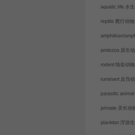
aquatic life 水
reptile 爬行动物
amphibian/amph
protozoa 原生
rodent 啮齿动物
ruminant 反刍
parasitic anim
primate 灵长动
plankton 浮游