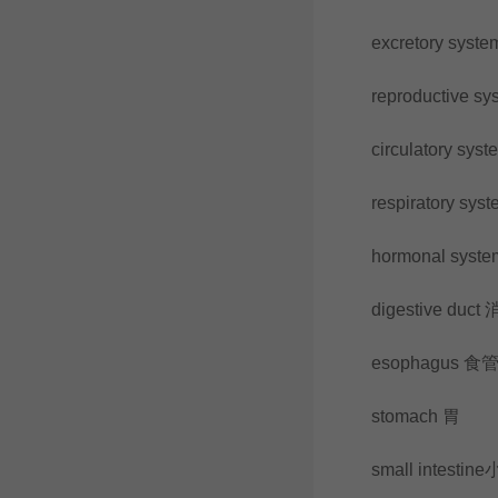
excretory syst
reproductive s
circulatory sy
respiratory sy
hormonal sys
digestive duct
esophagus 食
stomach 胃
small intestin