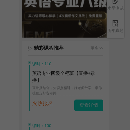
水平测试
历年真题
精彩课程推荐
更多>>
课时：110
英语专业四级全程班【直播+录
播】
直录播结合，知识点精讲，好老师带学，带你
稳稳走好备考路
火热报名
查看详情
课时：100