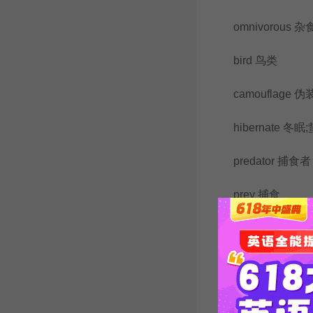
omnivorous 杂
bird 鸟类
camouflage 伪
hibernate 冬眠
predator 捕食者
prey 捕食
hordes/swarm
flock(牛、羊等)
community 