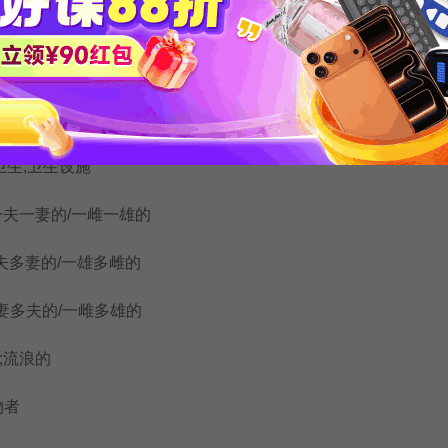
共卫生;卫生设施
 一夫一妻的/一雌一雄的
一夫多妻的/一雄多雌的
 一妻多夫的/一雌多雄的
;流浪的
物者