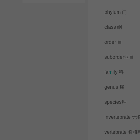
phylum 门
class 纲
order 目
suborder亚目
fa
mi
ly 科
genus 属
species种
invertebrate 
vertebrate 脊