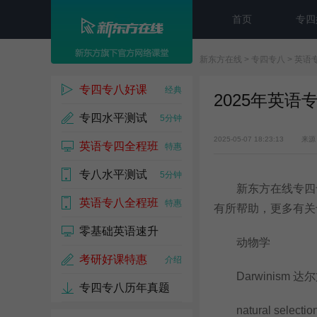
首页
专四
新东方在线
>
专四专八
>
英语
专四专八好课
经典
2025年英
专四水平测试
5分钟
2025-05-07 18:23:13
来源
英语专四全程班
特惠
专八水平测试
5分钟
新东方在线专四专
英语专八全程班
特惠
有所帮助，更多有关
零基础英语速升
动物学
考研好课特惠
介绍
Darwinism 达
专四专八历年真题
natural select
免费