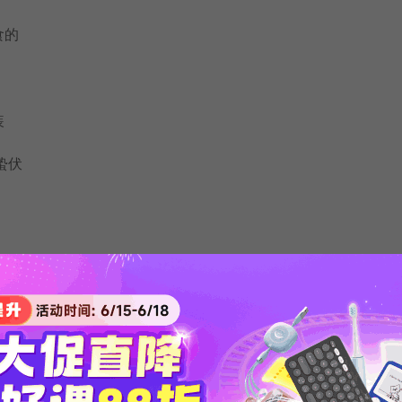
食的
装
;蛰伏
s(昆虫等)群
群
动物的群落或人的部落