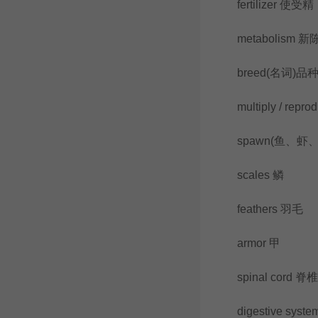
fertilizer 使受精
metabolism 新
breed(名词)品种
multiply / repro
spawn(鱼、虾、
scales 鳞
feathers 羽毛
armor 甲
spinal cord 脊椎
digestive syst