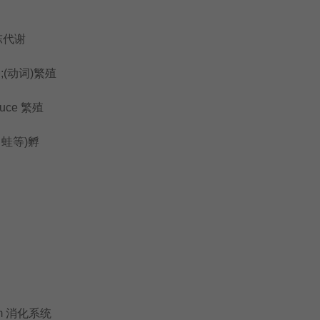
陈代谢
;(动词)繁殖
duce 繁殖
蛙等)孵
em 消化系统