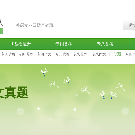
八
课
堂
0基础速升
专四备考
专八备考
专四攻略
专四听力
专四作文
专八攻略
专八听力
专八作文
|
试题
专四
文真题