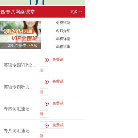
专四专八网络课堂
更多>>
免费试听
名师介绍
课程详情
2016英语专业八级
课程咨询
(TEM8)VIP全程班
免费试
英语专四VIP全程班
听
免费试
英语专四听力特训班
听
免费试
专四词汇速记曲根主讲
听
免费试
专八词汇速记曲根主讲
听