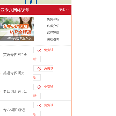
专四专八网络课堂
更多>>
免费试听
名师介绍
课程详情
2016英语专业八级
课程咨询
(TEM8)VIP全程班
免费试
英语专四VIP全程班
听
免费试
英语专四听力特训班
听
免费试
专四词汇速记曲根主讲
听
免费试
专八词汇速记曲根主讲
听