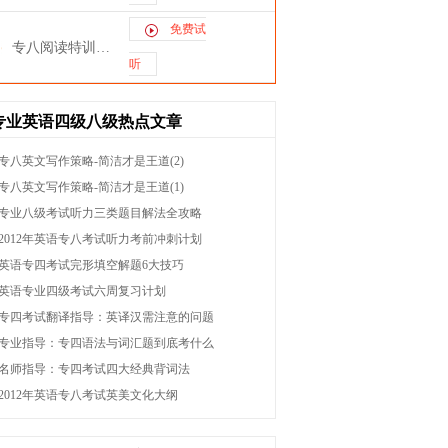
免费试
专八阅读特训课程
听
专业英语四级八级热点文章
专八英文写作策略-简洁才是王道(2)
专八英文写作策略-简洁才是王道(1)
专业八级考试听力三类题目解法全攻略
2012年英语专八考试听力考前冲刺计划
英语专四考试完形填空解题6大技巧
英语专业四级考试六周复习计划
专四考试翻译指导：英译汉需注意的问题
专业指导：专四语法与词汇题到底考什么
名师指导：专四考试四大经典背词法
2012年英语专八考试英美文化大纲