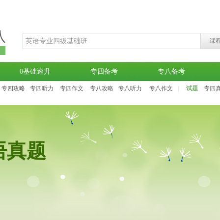
八
课
堂
0基础速升
专四备考
专八备考
专四攻略
专四听力
专四作文
专八攻略
专八听力
专八作文
|
试题
专四
语真题