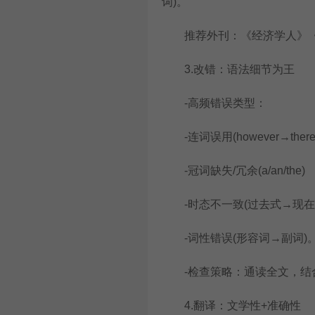
词)。
推荐外刊：《经济学人》《
3.改错：语法细节为王
-高频错误类型：
-连词误用(however→theref
-冠词缺失/冗余(a/an/the)
-时态不一致(过去式→现在
-词性错误(形容词→副词)
-检查策略：通读全文，结合
4.翻译：文学性+准确性