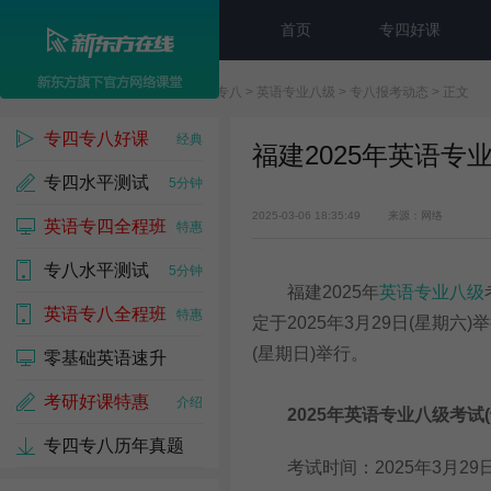
首页
专四好课
新东方在线
>
专四专八
>
英语专业八级
>
专八报考动态
> 正文
专四专八好课
经典
福建2025年英语专
专四水平测试
5分钟
2025-03-06 18:35:49
来源：网络
英语专四全程班
特惠
专八水平测试
5分钟
福建2025年
英语专业八级
英语专八全程班
特惠
定于2025年3月29日(星期六)举
(星期日)举行。
零基础英语速升
考研好课特惠
介绍
2025年英语专业八级考试
专四专八历年真题
考试时间：2025年3月29日
免费