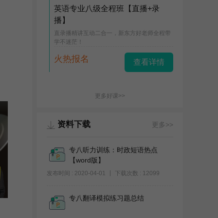
英语专业八级全程班【直播+录
播】
直录播精讲互动二合一，新东方好老师全程带
学不迷茫！
火热报名
查看详情
更多好课>>
资料下载
更多>>
专八听力训练：时政短语热点
【word版】
发布时间 : 2020-04-01
下载次数 : 12099
专八翻译模拟练习题总结