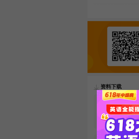
资料下载
专八听力训练
短语热点【wor
版】
发布时间：2020-04-01
下载次数：12099