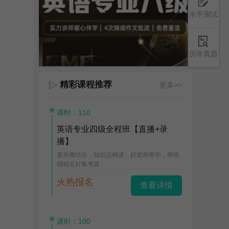
水平测试
历年真题
精彩课程推荐
更多>>
课时：110
英语专业四级全程班【直播+录
播】
直录播结合，知识点精讲，好老师带学，带你
稳稳走好备考路
火热报名
查看详情
课时：100