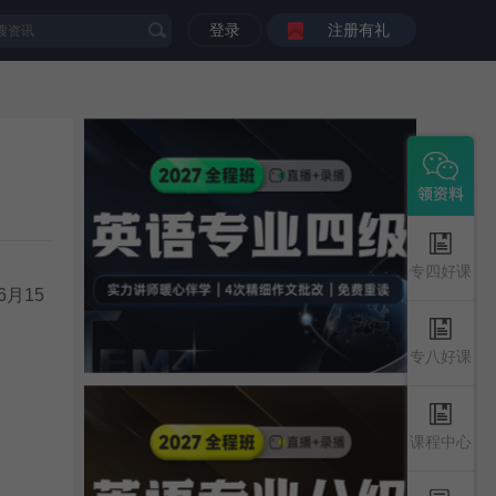
登录
注册有礼
专四好课
6月15
专八好课
课程中心