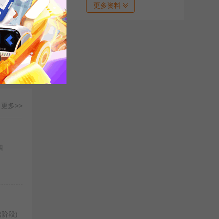
累完
更多资料
）
更多>>
四
阶段)