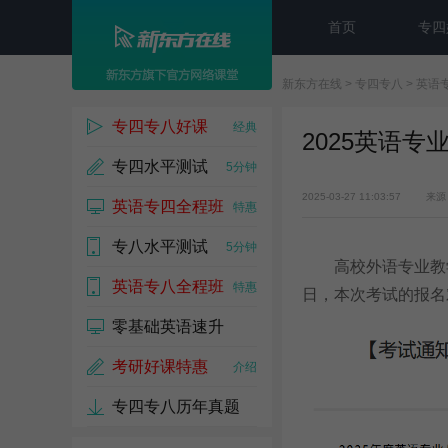
首页
专四
新东方在线
>
专四专八
>
英语
专四专八好课
经典
2025英语专
专四水平测试
5分钟
2025-03-27 11:03:57
来源
英语专四全程班
特惠
专八水平测试
5分钟
高校外语专业教学测
英语专八全程班
特惠
日
，本次考试的报名
零基础英语速升
考研好课特惠
介绍
专四专八历年真题
免费